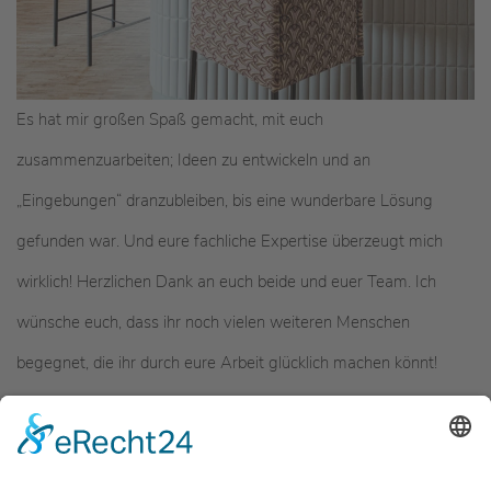
Es hat mir großen Spaß gemacht, mit euch
zusammenzuarbeiten; Ideen zu entwickeln und an
„Eingebungen“ dranzubleiben, bis eine wunderbare Lösung
gefunden war. Und eure fachliche Expertise überzeugt mich
wirklich! Herzlichen Dank an euch beide und euer Team. Ich
wünsche euch, dass ihr noch vielen weiteren Menschen
begegnet, die ihr durch eure Arbeit glücklich machen könnt!
(Sibylle, Überlingen)