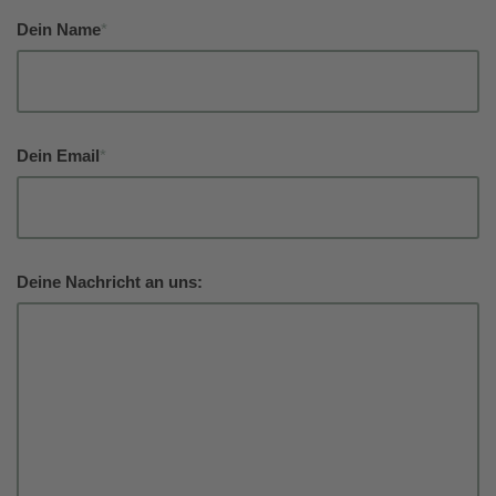
Dein Name
*
Dein Email
*
Deine Nachricht an uns: